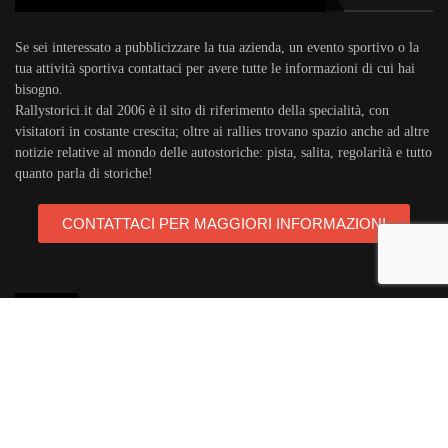
Se sei interessato a pubblicizzare la tua azienda, un evento sportivo o la
tua attività sportiva contattaci per avere tutte le informazioni di cui hai
bisogno.
Rallystorici.it dal 2006 è il sito di riferimento della specialità, con
visitatori in costante crescita; oltre ai rallies trovano spazio anche ad altre
notizie relative al mondo delle autostoriche: pista, salita, regolarità e tutto
quanto parla di storiche!
CONTATTACI PER MAGGIORI INFORMAZIONI
TAGS
rallystorici.it
ciras
campionatoitalianorally
trofeoa112
teambassano
campionatoeuropeorally
acisport
michelin
areagomme
targaflorio
porsche911
autostoriche