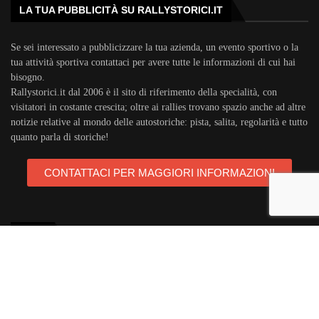
LA TUA PUBBLICITÀ SU RALLYSTORICI.IT
Se sei interessato a pubblicizzare la tua azienda, un evento sportivo o la
tua attività sportiva contattaci per avere tutte le informazioni di cui hai
bisogno.
Rallystorici.it dal 2006 è il sito di riferimento della specialità, con
visitatori in costante crescita; oltre ai rallies trovano spazio anche ad altre
notizie relative al mondo delle autostoriche: pista, salita, regolarità e tutto
quanto parla di storiche!
CONTATTACI PER MAGGIORI INFORMAZIONI
TAGS
rallystorici.it
ciras
campionatoitalianorally
trofeoa112
teambassano
campionatoeuropeorally
acisport
michelin