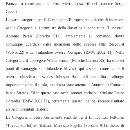
Patuzzo o come anche la Ford Sierra Cosworth del francese Serge
Cazaux.
Le varie categorie, per il Campionato Europeo, sono ricche di interesse:
per la Categoria 1, i primi tre della classifica ci sono tutti. Il “nostro”
Antonio Parisi (Porsche 911), ampiamente al comando, dovrà
comunque guardarsi dalle incursioni dello svedese Nils Bergquist
(Volvo122) e dal finlandese Sverre Norrgard (BMW 2002 TI). Nella
Categoria 2 il norvegese Walter Jensen (Porsche Carrera RS) ha solo sei
punti di vantaggio sul finlandese Silvasti, qui assente, come anche il
terzo in classifica, lo svedese Johnson. Ha quindi possibilità di allungo
importante verso il titolo, ma dovrà stare attento all’attacco di Comas e
la sua Stratos. Ed in questo caso occhi puntati anche sul friulano Pietro
Corredig (BMW 2002 TI), certamente “gasato” dal bel recente risultato
all’Alpi Orientali Historic.
La Categoria 3 vedrà certamente scintille tra il finnico Esa Peltonen
(Toyota Starlet) e l’italiano Maurizio Pagella (Porsche 911), dietro di