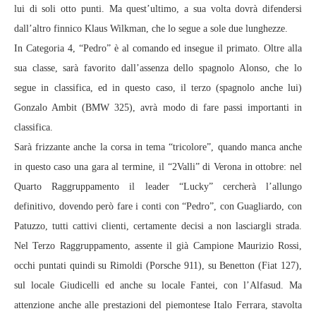
lui di soli otto punti. Ma quest’ultimo, a sua volta dovrà difendersi
dall’altro finnico Klaus Wilkman, che lo segue a sole due lunghezze.
In Categoria 4, “Pedro” è al comando ed insegue il primato. Oltre alla
sua classe, sarà favorito dall’assenza dello spagnolo Alonso, che lo
segue in classifica, ed in questo caso, il terzo (spagnolo anche lui)
Gonzalo Ambit (BMW 325), avrà modo di fare passi importanti in
classifica.
Sarà frizzante anche la corsa in tema “tricolore”, quando manca anche
in questo caso una gara al termine, il “2Valli” di Verona in ottobre: nel
Quarto Raggruppamento il leader “Lucky” cercherà l’allungo
definitivo, dovendo però fare i conti con “Pedro”, con Guagliardo, con
Patuzzo, tutti cattivi clienti, certamente decisi a non lasciargli strada.
Nel Terzo Raggruppamento, assente il già Campione Maurizio Rossi,
occhi puntati quindi su Rimoldi (Porsche 911), su Benetton (Fiat 127),
sul locale Giudicelli ed anche su locale Fantei, con l’Alfasud. Ma
attenzione anche alle prestazioni del piemontese Italo Ferrara, stavolta