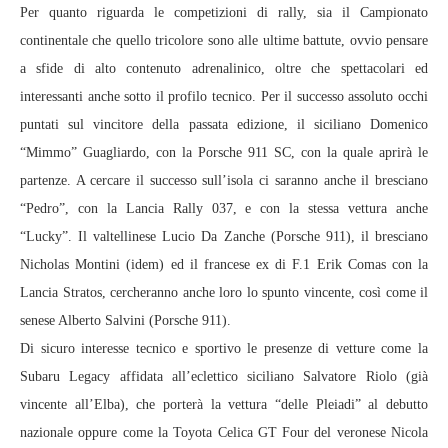
Per quanto riguarda le competizioni di rally, sia il Campionato
continentale che quello tricolore sono alle ultime battute, ovvio pensare
a sfide di alto contenuto adrenalinico, oltre che spettacolari ed
interessanti anche sotto il profilo tecnico. Per il successo assoluto occhi
puntati sul vincitore della passata edizione, il siciliano Domenico
“Mimmo” Guagliardo, con la Porsche 911 SC, con la quale aprirà le
partenze. A cercare il successo sull’isola ci saranno anche il bresciano
“Pedro”, con la Lancia Rally 037, e con la stessa vettura anche
“Lucky”. Il valtellinese Lucio Da Zanche (Porsche 911), il bresciano
Nicholas Montini (idem) ed il francese ex di F.1 Erik Comas con la
Lancia Stratos, cercheranno anche loro lo spunto vincente, così come il
senese Alberto Salvini (Porsche 911).
Di sicuro interesse tecnico e sportivo le presenze di vetture come la
Subaru Legacy affidata all’eclettico siciliano Salvatore Riolo (già
vincente all’Elba), che porterà la vettura “delle Pleiadi” al debutto
nazionale oppure come la Toyota Celica GT Four del veronese Nicola