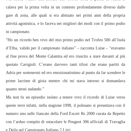
calava per la prima volta in un contesto profondamente diverso dalle
gare di zona, alle quali si era abituato nei primi anni della propria
attività agonistica, e lo faceva nei migliori dei modi con il primo podio
in campionato.
“Ho un ricordo ben vivo del mio primo podio nel Trofeo 500 all’Isola
d’Elba, valido per il campionato italiano” – racconta Luise – “eravamo
al fine prova del Monte Calamita ed ero riuscito a stare davanti al più
quotato Cavigioli. C’erano davvero tanti tifosi che erano partiti da
Adria per sostenermi ed ero emozionatissimo al punto da far scendere le
prime lacrime di gioia mentre chi mi stava intorno si domandava
quanto stessi sudando.”
Ma non fu un episodio isolato a tenere vivo il ricordo di Luise verso
queste terre infatti, nella stagione 1998, il polesano si presentava con il
numero uno sulle fiancate della Ford Escort Rs 2000 curata da Repetto
con l’arduo compito di ostacolare le Peugeot 306 ufficiali di Travaglia
e Deila nel Campionato Italiano 2 Litri.