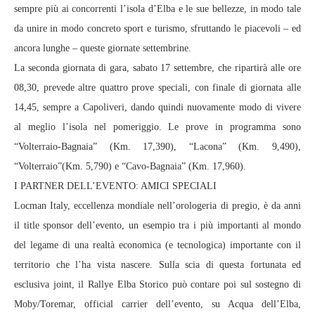
sempre più ai concorrenti l’isola d’Elba e le sue bellezze, in modo tale
da unire in modo concreto sport e turismo, sfruttando le piacevoli – ed
ancora lunghe – queste giornate settembrine.
La seconda giornata di gara, sabato 17 settembre, che ripartirà alle ore
08,30, prevede altre quattro prove speciali, con finale di giornata alle
14,45, sempre a Capoliveri, dando quindi nuovamente modo di vivere
al meglio l’isola nel pomeriggio. Le prove in programma sono
“Volterraio-Bagnaia” (Km. 17,390), “Lacona” (Km. 9,490),
“Volterraio”(Km. 5,790) e “Cavo-Bagnaia” (Km. 17,960).
I PARTNER DELL’EVENTO: AMICI SPECIALI
Locman Italy, eccellenza mondiale nell’orologeria di pregio, è da anni
il title sponsor dell’evento, un esempio tra i più importanti al mondo
del legame di una realtà economica (e tecnologica) importante con il
territorio che l’ha vista nascere. Sulla scia di questa fortunata ed
esclusiva joint, il Rallye Elba Storico può contare poi sul sostegno di
Moby/Toremar, official carrier dell’evento, su Acqua dell’Elba,