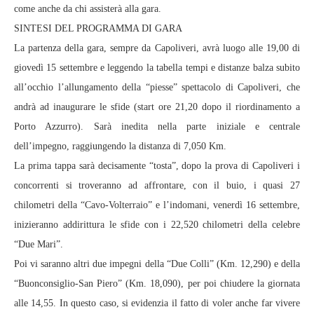
come anche da chi assisterà alla gara.
SINTESI DEL PROGRAMMA DI GARA
La partenza della gara, sempre da Capoliveri, avrà luogo alle 19,00 di
giovedì 15 settembre e leggendo la tabella tempi e distanze balza subito
all’occhio l’allungamento della “piesse” spettacolo di Capoliveri, che
andrà ad inaugurare le sfide (start ore 21,20 dopo il riordinamento a
Porto Azzurro). Sarà inedita nella parte iniziale e centrale
dell’impegno, raggiungendo la distanza di 7,050 Km.
La prima tappa sarà decisamente “tosta”, dopo la prova di Capoliveri i
concorrenti si troveranno ad affrontare, con il buio, i quasi 27
chilometri della “Cavo-Volterraio” e l’indomani, venerdì 16 settembre,
inizieranno addirittura le sfide con i 22,520 chilometri della celebre
“Due Mari”.
Poi vi saranno altri due impegni della “Due Colli” (Km. 12,290) e della
“Buonconsiglio-San Piero” (Km. 18,090), per poi chiudere la giornata
alle 14,55. In questo caso, si evidenzia il fatto di voler anche far vivere