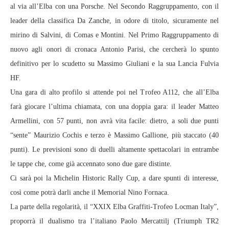
al via all’Elba con una Porsche. Nel Secondo Raggruppamento, con il
leader della classifica Da Zanche, in odore di titolo, sicuramente nel
mirino di Salvini, di Comas e Montini. Nel Primo Raggruppamento di
nuovo agli onori di cronaca Antonio Parisi, che cercherà lo spunto
definitivo per lo scudetto su Massimo Giuliani e la sua Lancia Fulvia
HF.
Una gara di alto profilo si attende poi nel Trofeo A112, che all’Elba
farà giocare l’ultima chiamata, con una doppia gara: il leader Matteo
Armellini, con 57 punti, non avrà vita facile: dietro, a soli due punti
“sente” Maurizio Cochis e terzo è Massimo Gallione, più staccato (40
punti). Le previsioni sono di duelli altamente spettacolari in entrambe
le tappe che, come già accennato sono due gare distinte.
Ci sarà poi la Michelin Historic Rally Cup, a dare spunti di interesse,
così come potrà darli anche il Memorial Nino Fornaca.
La parte della regolarità, il “XXIX Elba Graffiti-Trofeo Locman Italy”,
proporrà il dualismo tra l’italiano Paolo Mercattilj (Triumph TR2