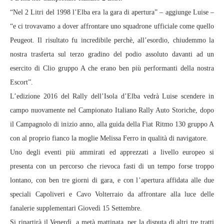
“Nel 2 Litri del 1998 l’Elba era la gara di apertura” – aggiunge Luise –
“e ci trovavamo a dover affrontare uno squadrone ufficiale come quello
Peugeot. Il risultato fu incredibile perchè, all’esordio, chiudemmo la
nostra trasferta sul terzo gradino del podio assoluto davanti ad un
esercito di Clio gruppo A che erano ben più performanti della nostra
Escort”.
L’edizione 2016 del Rally dell’Isola d’Elba vedrà Luise scendere in
campo nuovamente nel Campionato Italiano Rally Auto Storiche, dopo
il Campagnolo di inizio anno, alla guida della Fiat Ritmo 130 gruppo A
con al proprio fianco la moglie Melissa Ferro in qualità di navigatore.
Uno degli eventi più ammirati ed apprezzati a livello europeo si
presenta con un percorso che rievoca fasti di un tempo forse troppo
lontano, con ben tre giorni di gara, e con l’apertura affidata alle due
speciali Capoliveri e Cavo Volterraio da affrontare alla luce delle
fanalerie supplementari Giovedì 15 Settembre.
Si ripartirà il Venerdì, a metà mattinata, per la disputa di altri tre tratti