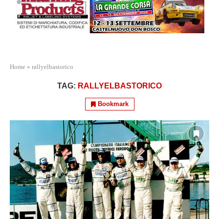
Home
»
rallyelbastorico
TAG:
RALLYELBASTORICO
Bookmark