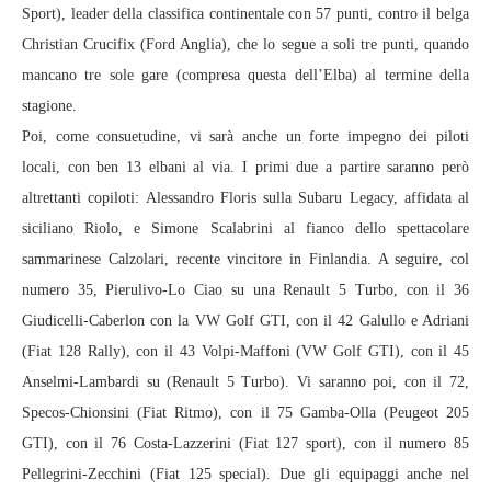
Sport), leader della classifica continentale con 57 punti, contro il belga
Christian Crucifix (Ford Anglia), che lo segue a soli tre punti, quando
mancano tre sole gare (compresa questa dell’Elba) al termine della
stagione.
Poi, come consuetudine, vi sarà anche un forte impegno dei piloti
locali, con ben 13 elbani al via. I primi due a partire saranno però
altrettanti copiloti: Alessandro Floris sulla Subaru Legacy, affidata al
siciliano Riolo, e Simone Scalabrini al fianco dello spettacolare
sammarinese Calzolari, recente vincitore in Finlandia. A seguire, col
numero 35, Pierulivo-Lo Ciao su una Renault 5 Turbo, con il 36
Giudicelli-Caberlon con la VW Golf GTI, con il 42 Galullo e Adriani
(Fiat 128 Rally), con il 43 Volpi-Maffoni (VW Golf GTI), con il 45
Anselmi-Lambardi su (Renault 5 Turbo). Vi saranno poi, con il 72,
Specos-Chionsini (Fiat Ritmo), con il 75 Gamba-Olla (Peugeot 205
GTI), con il 76 Costa-Lazzerini (Fiat 127 sport), con il numero 85
Pellegrini-Zecchini (Fiat 125 special). Due gli equipaggi anche nel