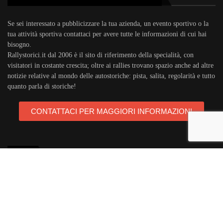
Se sei interessato a pubblicizzare la tua azienda, un evento sportivo o la
tua attività sportiva contattaci per avere tutte le informazioni di cui hai
bisogno.
Rallystorici.it dal 2006 è il sito di riferimento della specialità, con
visitatori in costante crescita; oltre ai rallies trovano spazio anche ad altre
notizie relative al mondo delle autostoriche: pista, salita, regolarità e tutto
quanto parla di storiche!
CONTATTACI PER MAGGIORI INFORMAZIONI
TAGS
rallystorici.it
ciras
campionatoitalianorally
trofeoa112
teambassano
campionatoeuropeorally
acisport
michelin
areagomme
targaflorio
porsche911
autostoriche