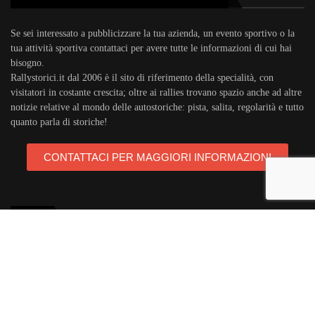
Se sei interessato a pubblicizzare la tua azienda, un evento sportivo o la
tua attività sportiva contattaci per avere tutte le informazioni di cui hai
bisogno.
Rallystorici.it dal 2006 è il sito di riferimento della specialità, con
visitatori in costante crescita; oltre ai rallies trovano spazio anche ad altre
notizie relative al mondo delle autostoriche: pista, salita, regolarità e tutto
quanto parla di storiche!
CONTATTACI PER MAGGIORI INFORMAZIONI
TAGS
rallystorici.it
ciras
campionatoitalianorally
trofeoa112
teambassano
campionatoeuropeorally
acisport
michelin
areagomme
targaflorio
porsche911
autostoriche