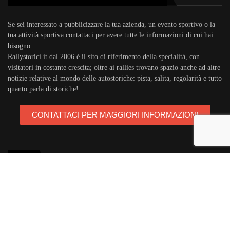
Se sei interessato a pubblicizzare la tua azienda, un evento sportivo o la
tua attività sportiva contattaci per avere tutte le informazioni di cui hai
bisogno.
Rallystorici.it dal 2006 è il sito di riferimento della specialità, con
visitatori in costante crescita; oltre ai rallies trovano spazio anche ad altre
notizie relative al mondo delle autostoriche: pista, salita, regolarità e tutto
quanto parla di storiche!
CONTATTACI PER MAGGIORI INFORMAZIONI
TAGS
rallystorici.it
ciras
campionatoitalianorally
trofeoa112
teambassano
campionatoeuropeorally
acisport
michelin
areagomme
targaflorio
porsche911
autostoriche