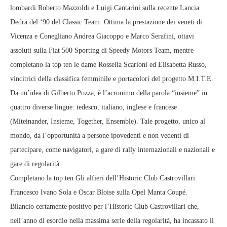
lombardi Roberto Mazzoldi e Luigi Cantarini sulla recente Lancia
Dedra del ‘90 del Classic Team. Ottima la prestazione dei veneti di
Vicenza e Conegliano Andrea Giacoppo e Marco Serafini, ottavi
assoluti sulla Fiat 500 Sporting di Speedy Motors Team, mentre
completano la top ten le dame Rossella Scarioni ed Elisabetta Russo,
vincitrici della classifica femminile e portacolori del progetto M.I.T.E.
Da un’idea di Gilberto Pozza, è l’acronimo della parola “insieme” in
quattro diverse lingue: tedesco, italiano, inglese e francese
(Miteinander, Insieme, Together, Ensemble). Tale progetto, unico al
mondo, da l’opportunità a persone ipovedenti e non vedenti di
partecipare, come navigatori, a gare di rally internazionali e nazionali e
gare di regolarità.
Completano la top ten Gli alfieri dell’Historic Club Castrovillari
Francesco Ivano Sola e Oscar Bloise sulla Opel Manta Coupé.
Bilancio certamente positivo per l’Historic Club Castrovillari che,
nell’anno di esordio nella massima serie della regolarità, ha incassato il