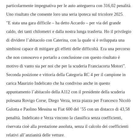
particolarmente impegnativa per le auto anteguerra con 316,02 penalità.
Uno risultato che consente loro una seria ipoteca sul tricolore 2025.
“E stata una gara difficile – ha detto Accardo – per via del grande
caldo, dei tanti chilometri e dalla nostra lunga trasferta. Ho il privilegio
di dividere l’abitacolo con Caterina, con la quale si è sviluppata una
simbiosi capace di mitigare gli effetti delle difficoltà. Era una percorso
che non conoscevo e portarlo a conclusione con questo risultato è
motivo di vanto sia per noi che per la scuderia Franciacorta Motori”.
Seconda posizione e vittoria della Categoria RC 4 per il campione in
carica Maurizio Indelicato che ha condiviso anche in questo
appuntamento l’abitacolo della A112 con il presidente della scuderia
polesana Rovigo Corse, Diego Verza, terza piazza per Francesco Nicolò
Gulotta e Paolino Messina su Fiat 600 del ‘55 con un distacco di 43,58
penalità. Indelicato e Verza vincono la classifica senza coefficienti,
riservata cioè alla prestazione assoluta, senza il calcolo dei coefficienti
relativi all’anzianità delle vetture.