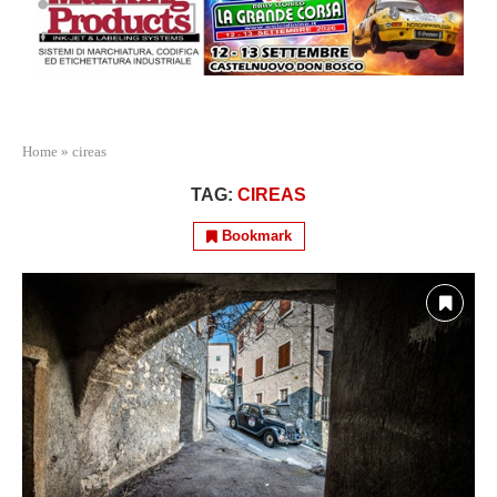
Home
»
cireas
TAG:
CIREAS
Bookmark