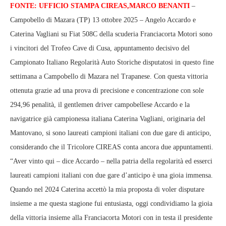
FONTE: UFFICIO STAMPA CIREAS,MARCO BENANTI
–
Campobello di Mazara (TP) 13 ottobre 2025 – Angelo Accardo e
Caterina Vagliani su Fiat 508C della scuderia Franciacorta Motori sono
i vincitori del Trofeo Cave di Cusa, appuntamento decisivo del
Campionato Italiano Regolarità Auto Storiche disputatosi in questo fine
settimana a Campobello di Mazara nel Trapanese. Con questa vittoria
ottenuta grazie ad una prova di precisione e concentrazione con sole
294,96 penalità, il gentlemen driver campobellese Accardo e la
navigatrice già campionessa italiana Caterina Vagliani, originaria del
Mantovano, si sono laureati campioni italiani con due gare di anticipo,
considerando che il Tricolore CIREAS conta ancora due appuntamenti.
“Aver vinto qui – dice Accardo – nella patria della regolarità ed esserci
laureati campioni italiani con due gare d’anticipo è una gioia immensa.
Quando nel 2024 Caterina accettò la mia proposta di voler disputare
insieme a me questa stagione fui entusiasta, oggi condividiamo la gioia
della vittoria insieme alla Franciacorta Motori con in testa il presidente