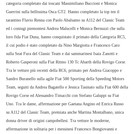
categoria completato dai toscani Massimiliano Buccioni e Monica
Guerrini sulla bellissima Osca GT2. Hanno completato la top ten il
tarantino Flavio Renna con Paolo Abalsamo su A112 del Classic Team
ed i coniugi piemontesi Andrea Malucelli e Monica Bernuzzi che sulla
loro fida Fiat Duna, hanno conquistato il primato della Categoria RC5,
il cui podio è stato completato da Nino Margiotta e Francesco Caro
sulla Seat Fura del Classic Team e dai sammarinesi Isaia Zanotti e
Roberto Gasperoni sulla Fiat Ritmo 130 Tc Abarth della Rovigo Corse.
Tra le vetture più recenti della RC6, primato per Andrea Giacoppo e
Sandro Buranello sulla agile Fiat 500 Sporting della Speeding Motors
Team, seguiti da Andrea Bagatello e Jessica Tasinato sulla Fiat 600 della
Rovigo Corse ed Alessandro Timacchi con Stefano Galuppi su Fiat
Uno. Tra le dame, affermazione per Gaetana Angino ed Enrica Russo
su A112 del Classic Team, premiata anche Martina Montalbano, unica
donna driver di origini campobellesi. Tra vetture le moderne,
affermazione in solitaria per i messinesi Francesco Bongiovanni e