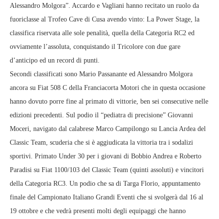
Alessandro Molgora”. Accardo e Vagliani hanno recitato un ruolo da
fuoriclasse al Trofeo Cave di Cusa avendo vinto: La Power Stage, la
classifica riservata alle sole penalità, quella della Categoria RC2 ed
ovviamente l’assoluta, conquistando il Tricolore con due gare
d’anticipo ed un record di punti.
Secondi classificati sono Mario Passanante ed Alessandro Molgora
ancora su Fiat 508 C della Franciacorta Motori che in questa occasione
hanno dovuto porre fine al primato di vittorie, ben sei consecutive nelle
edizioni precedenti. Sul podio il “pediatra di precisione” Giovanni
Moceri, navigato dal calabrese Marco Campilongo su Lancia Ardea del
Classic Team, scuderia che si è aggiudicata la vittoria tra i sodalizi
sportivi. Primato Under 30 per i giovani di Bobbio Andrea e Roberto
Paradisi su Fiat 1100/103 del Classic Team (quinti assoluti) e vincitori
della Categoria RC3. Un podio che sa di Targa Florio, appuntamento
finale del Campionato Italiano Grandi Eventi che si svolgerà dal 16 al
19 ottobre e che vedrà presenti molti degli equipaggi che hanno