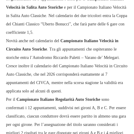
Velocità in Salita Auto Storiche
e per il Campionato Italiano Velocità
in Salita Auto Classiche. Nel calendario dei due tricolori entra la Coppa
del Chianti Classico “Uberto Bonucci”, che farà parte delle 6 gare con
coefficiente 1,5.
Novità anche nel calendario del
Campionato Italiano Velocità in
Circuito Auto Storiche
. Tra gli appuntamenti che ospiteranno le
storiche entra l’Autodromo Riccardo Paletti – Varano de’ Melegari.
Cresce inoltre il calendario del Campionato Italiano Velocità in Circuito
Auto Classiche, che nel 2026 corrisponderà esattamente ai 7
appuntamenti del CIVCA, mentre nella scorsa stagione la validità era
applicata solo ad alcuni di questi.
Per il
Campionato Italiano Regolarità Auto Storiche
sono
confermati i 12 appuntamenti, suddivisi nei gironi A, B e C. Per essere
classificato, ciascun conduttore dovrà essere partito in almeno una gara
per ogni girone. Per l’assegnazione del titolo saranno considerati i
migliori 2 risultati tra le gare disputate nei gironi A e B e i 4 migliori