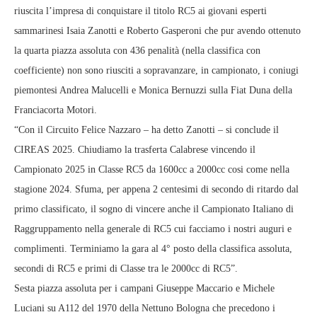
riuscita l’impresa di conquistare il titolo RC5 ai giovani esperti
sammarinesi Isaia Zanotti e Roberto Gasperoni che pur avendo ottenuto
la quarta piazza assoluta con 436 penalità (nella classifica con
coefficiente) non sono riusciti a sopravanzare, in campionato, i coniugi
piemontesi Andrea Malucelli e Monica Bernuzzi sulla Fiat Duna della
Franciacorta Motori.
“Con il Circuito Felice Nazzaro – ha detto Zanotti – si conclude il
CIREAS 2025. Chiudiamo la trasferta Calabrese vincendo il
Campionato 2025 in Classe RC5 da 1600cc a 2000cc cosi come nella
stagione 2024. Sfuma, per appena 2 centesimi di secondo di ritardo dal
primo classificato, il sogno di vincere anche il Campionato Italiano di
Raggruppamento nella generale di RC5 cui facciamo i nostri auguri e
complimenti. Terminiamo la gara al 4° posto della classifica assoluta,
secondi di RC5 e primi di Classe tra le 2000cc di RC5”.
Sesta piazza assoluta per i campani Giuseppe Maccario e Michele
Luciani su A112 del 1970 della Nettuno Bologna che precedono i