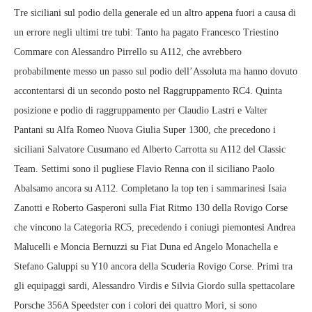
Tre siciliani sul podio della generale ed un altro appena fuori a causa di
un errore negli ultimi tre tubi: Tanto ha pagato Francesco Triestino
Commare con Alessandro Pirrello su A112, che avrebbero
probabilmente messo un passo sul podio dell’Assoluta ma hanno dovuto
accontentarsi di un secondo posto nel Raggruppamento RC4. Quinta
posizione e podio di raggruppamento per Claudio Lastri e Valter
Pantani su Alfa Romeo Nuova Giulia Super 1300, che precedono i
siciliani Salvatore Cusumano ed Alberto Carrotta su A112 del Classic
Team. Settimi sono il pugliese Flavio Renna con il siciliano Paolo
Abalsamo ancora su A112. Completano la top ten i sammarinesi Isaia
Zanotti e Roberto Gasperoni sulla Fiat Ritmo 130 della Rovigo Corse
che vincono la Categoria RC5, precedendo i coniugi piemontesi Andrea
Malucelli e Moncia Bernuzzi su Fiat Duna ed Angelo Monachella e
Stefano Galuppi su Y10 ancora della Scuderia Rovigo Corse. Primi tra
gli equipaggi sardi, Alessandro Virdis e Silvia Giordo sulla spettacolare
Porsche 356A Speedster con i colori dei quattro Mori, si sono