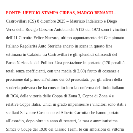
FONTE: UFFICIO STAMPA CIREAS, MARCO BENANTI
–
Castrovillari (CS) 8 dicembre 2025 – Maurizio Indelicato e Diego
Verza della Rovigo Corse su Autobianchi A112 del 1973 sono i vincitori
dell’11 Circuito Felice Nazzaro, ultimo appuntamento del Campionato
Italiano Regolarità Auto Storiche andato in scena in questo fine
settimana in Calabria tra Castrovillari e gli splendidi saliscendi del
Parco Nazionale del Pollino. Una prestazione importante (170 penalità
totali senza coefficienti, con una media di 2,60) frutto di costanza e
precisione dal primo all’ultimo dei 63 pressostati, per gli alfieri della
scuderia polesana che ha consentito loro la conferma del titolo italiano
di RC4, della vittoria delle Coppa di Zona 3, Coppa di Zona 4 e
relative Coppa Italia. Unici in grado impensierire i vincitori sono stati i
siciliani Salvatore Cusumano ed Alberto Carrotta che hanno portato
all’esordio, dopo oltre un anno di restauri, la rara e ammiratissima
Simca 8 Coupé del 1938 del Classic Team, le cui ambizioni di vittoria