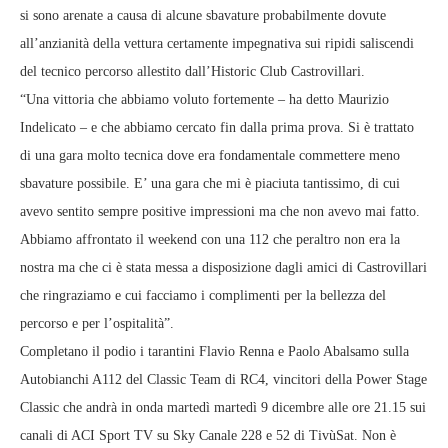
si sono arenate a causa di alcune sbavature probabilmente dovute
all’anzianità della vettura certamente impegnativa sui ripidi saliscendi
del tecnico percorso allestito dall’Historic Club Castrovillari.
“Una vittoria che abbiamo voluto fortemente – ha detto Maurizio
Indelicato – e che abbiamo cercato fin dalla prima prova. Si è trattato
di una gara molto tecnica dove era fondamentale commettere meno
sbavature possibile. E’ una gara che mi è piaciuta tantissimo, di cui
avevo sentito sempre positive impressioni ma che non avevo mai fatto.
Abbiamo affrontato il weekend con una 112 che peraltro non era la
nostra ma che ci è stata messa a disposizione dagli amici di Castrovillari
che ringraziamo e cui facciamo i complimenti per la bellezza del
percorso e per l’ospitalità”.
Completano il podio i tarantini Flavio Renna e Paolo Abalsamo sulla
Autobianchi A112 del Classic Team di RC4, vincitori della Power Stage
Classic che andrà in onda martedì martedì 9 dicembre alle ore 21.15 sui
canali di ACI Sport TV su Sky Canale 228 e 52 di TivùSat. Non è