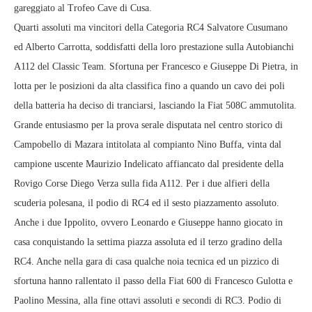
gareggiato al Trofeo Cave di Cusa.
Quarti assoluti ma vincitori della Categoria RC4 Salvatore Cusumano
ed Alberto Carrotta, soddisfatti della loro prestazione sulla Autobianchi
A112 del Classic Team. Sfortuna per Francesco e Giuseppe Di Pietra, in
lotta per le posizioni da alta classifica fino a quando un cavo dei poli
della batteria ha deciso di tranciarsi, lasciando la Fiat 508C ammutolita.
Grande entusiasmo per la prova serale disputata nel centro storico di
Campobello di Mazara intitolata al compianto Nino Buffa, vinta dal
campione uscente Maurizio Indelicato affiancato dal presidente della
Rovigo Corse Diego Verza sulla fida A112. Per i due alfieri della
scuderia polesana, il podio di RC4 ed il sesto piazzamento assoluto.
Anche i due Ippolito, ovvero Leonardo e Giuseppe hanno giocato in
casa conquistando la settima piazza assoluta ed il terzo gradino della
RC4. Anche nella gara di casa qualche noia tecnica ed un pizzico di
sfortuna hanno rallentato il passo della Fiat 600 di Francesco Gulotta e
Paolino Messina, alla fine ottavi assoluti e secondi di RC3. Podio di