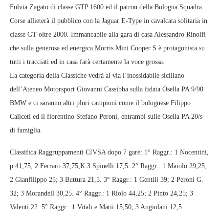
Fulvia Zagato di classe GTP 1600 ed il patron della Bologna Squadra
Corse allieterà il pubblico con la Jaguar E-Type in cavalcata solitaria in
classe GT oltre 2000. Immancabile alla gara di casa Alessandro Rinolfi
che sulla generosa ed energica Morris Mini Cooper S è protagonista su
tutti i tracciati ed in casa farà certamente la voce grossa.
La categoria della Classiche vedrà al via l’inossidabile siciliano
dell’Ateneo Motorsport Giovanni Cassibba sulla fidata Osella PA 9/90
BMW e ci saranno altri pluri campioni come il bolognese Filippo
Caliceti ed il fiorentino Stefano Peroni, entrambi sulle Osella PA 20/s
di famiglia.
Classifica Raggruppamenti CIVSA dopo 7 gare: 1° Raggr.: 1 Nocentini,
p 41,75; 2 Ferraro 37,75;K 3 Spinelli 17,5. 2° Raggr.: 1 Maiolo 29,25;
2 Gianfilippo 25; 3 Buttura 21,5. 3° Raggr.: 1 Gentili 39; 2 Peroni G.
32; 3 Morandell 30,25. 4° Raggr.: 1 Riolo 44,25; 2 Pinto 24,25; 3
Valenti 22. 5° Raggr.: 1 Vitali e Matii 15,50; 3 Angiolani 12,5.