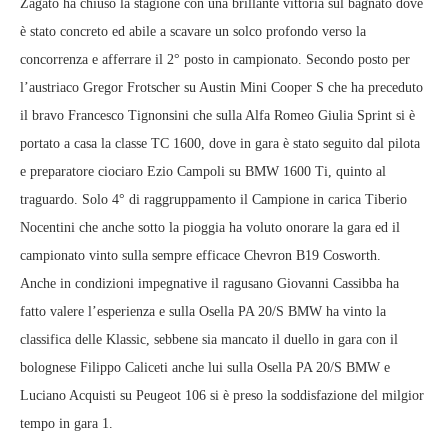
Zagato ha chiuso la stagione con una brillante vittoria sul bagnato dove
è stato concreto ed abile a scavare un solco profondo verso la
concorrenza e afferrare il 2° posto in campionato. Secondo posto per
l’austriaco Gregor Frotscher su Austin Mini Cooper S che ha preceduto
il bravo Francesco Tignonsini che sulla Alfa Romeo Giulia Sprint si è
portato a casa la classe TC 1600, dove in gara è stato seguito dal pilota
e preparatore ciociaro Ezio Campoli su BMW 1600 Ti, quinto al
traguardo. Solo 4° di raggruppamento il Campione in carica Tiberio
Nocentini che anche sotto la pioggia ha voluto onorare la gara ed il
campionato vinto sulla sempre efficace Chevron B19 Cosworth.
Anche in condizioni impegnative il ragusano Giovanni Cassibba ha
fatto valere l’esperienza e sulla Osella PA 20/S BMW ha vinto la
classifica delle Klassic, sebbene sia mancato il duello in gara con il
bolognese Filippo Caliceti anche lui sulla Osella PA 20/S BMW e
Luciano Acquisti su Peugeot 106 si è preso la soddisfazione del milgior
tempo in gara 1.