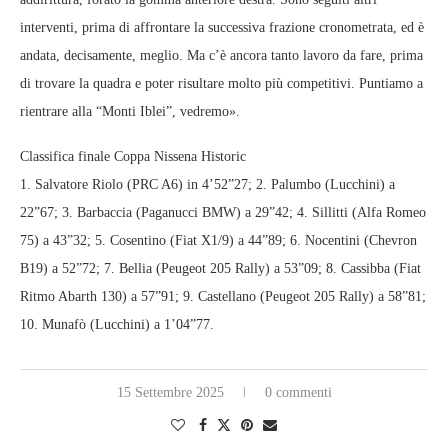
interventi, prima di affrontare la successiva frazione cronometrata, ed è
andata, decisamente, meglio. Ma c’è ancora tanto lavoro da fare, prima
di trovare la quadra e poter risultare molto più competitivi. Puntiamo a
rientrare alla “Monti Iblei”, vedremo».
Classifica finale Coppa Nissena Historic
1. Salvatore Riolo (PRC A6) in 4’52”27; 2. Palumbo (Lucchini) a
22”67; 3. Barbaccia (Paganucci BMW) a 29”42; 4. Sillitti (Alfa Romeo
75) a 43”32; 5. Cosentino (Fiat X1/9) a 44”89; 6. Nocentini (Chevron
B19) a 52”72; 7. Bellia (Peugeot 205 Rally) a 53”09; 8. Cassibba (Fiat
Ritmo Abarth 130) a 57”91; 9. Castellano (Peugeot 205 Rally) a 58”81;
10. Munafò (Lucchini) a 1’04”77.
15 Settembre 2025
0 commenti