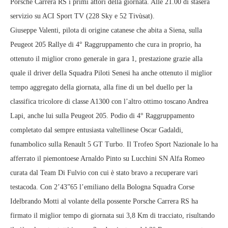
Porsche Carrera RS i primi attori della giornata. Alle 21.00 di stasera
servizio su ACI Sport TV (228 Sky e 52 Tivùsat).
Giuseppe Valenti, pilota di origine catanese che abita a Siena, sulla
Peugeot 205 Rallye di 4° Raggruppamento che cura in proprio, ha
ottenuto il miglior crono generale in gara 1, prestazione grazie alla
quale il driver della Squadra Piloti Senesi ha anche ottenuto il miglior
tempo aggregato della giornata, alla fine di un bel duello per la
classifica tricolore di classe A1300 con l’altro ottimo toscano Andrea
Lapi, anche lui sulla Peugeot 205. Podio di 4° Raggruppamento
completato dal sempre entusiasta valtellinese Oscar Gadaldi,
funambolico sulla Renault 5 GT Turbo. Il Trofeo Sport Nazionale lo ha
afferrato il piemontoese Arnaldo Pinto su Lucchini SN Alfa Romeo
curata dal Team Di Fulvio con cui è stato bravo a recuperare vari
testacoda. Con 2’43”65 l’emiliano della Bologna Squadra Corse
Idelbrando Motti al volante della possente Porsche Carrera RS ha
firmato il miglior tempo di giornata sui 3,8 Km di tracciato, risultando