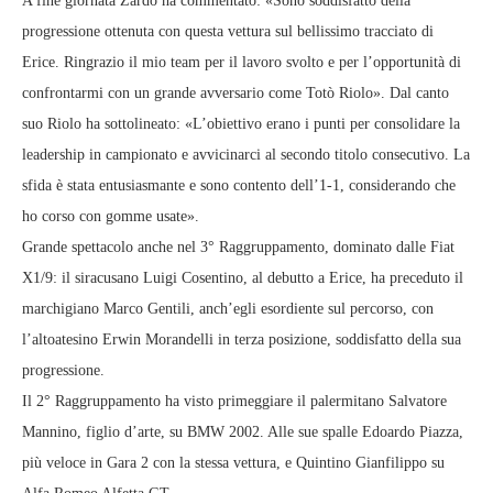
A fine giornata Zardo ha commentato: «Sono soddisfatto della
progressione ottenuta con questa vettura sul bellissimo tracciato di
Erice. Ringrazio il mio team per il lavoro svolto e per l’opportunità di
confrontarmi con un grande avversario come Totò Riolo». Dal canto
suo Riolo ha sottolineato: «L’obiettivo erano i punti per consolidare la
leadership in campionato e avvicinarci al secondo titolo consecutivo. La
sfida è stata entusiasmante e sono contento dell’1-1, considerando che
ho corso con gomme usate».
Grande spettacolo anche nel 3° Raggruppamento, dominato dalle Fiat
X1/9: il siracusano Luigi Cosentino, al debutto a Erice, ha preceduto il
marchigiano Marco Gentili, anch’egli esordiente sul percorso, con
l’altoatesino Erwin Morandelli in terza posizione, soddisfatto della sua
progressione.
Il 2° Raggruppamento ha visto primeggiare il palermitano Salvatore
Mannino, figlio d’arte, su BMW 2002. Alle sue spalle Edoardo Piazza,
più veloce in Gara 2 con la stessa vettura, e Quintino Gianfilippo su