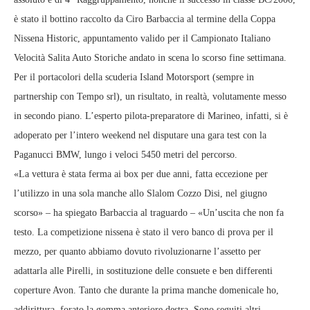
è stato il bottino raccolto da Ciro Barbaccia al termine della Coppa
Nissena Historic, appuntamento valido per il Campionato Italiano
Velocità Salita Auto Storiche andato in scena lo scorso fine settimana.
Per il portacolori della scuderia Island Motorsport (sempre in
partnership con Tempo srl), un risultato, in realtà, volutamente messo
in secondo piano. L’esperto pilota-preparatore di Marineo, infatti, si è
adoperato per l’intero weekend nel disputare una gara test con la
Paganucci BMW, lungo i veloci 5450 metri del percorso.
«La vettura è stata ferma ai box per due anni, fatta eccezione per
l’utilizzo in una sola manche allo Slalom Cozzo Disi, nel giugno
scorso» – ha spiegato Barbaccia al traguardo – «Un’uscita che non fa
testo. La competizione nissena è stato il vero banco di prova per il
mezzo, per quanto abbiamo dovuto rivoluzionarne l’assetto per
adattarla alle Pirelli, in sostituzione delle consuete e ben differenti
coperture Avon. Tanto che durante la prima manche domenicale ho,
addirittura, forato la gomma anteriore destra. Sono seguiti altri