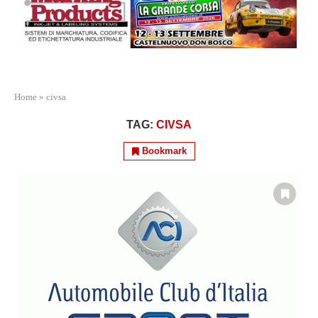
Home
»
civsa
TAG:
CIVSA
Bookmark