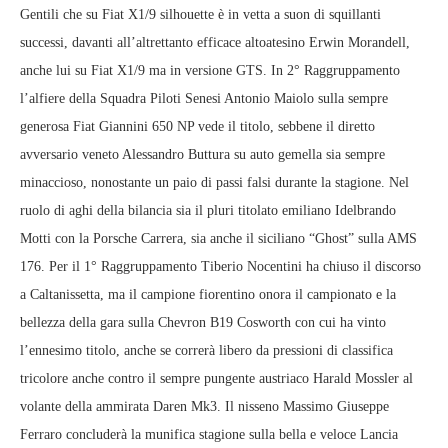
Gentili che su Fiat X1/9 silhouette è in vetta a suon di squillanti
successi, davanti all’altrettanto efficace altoatesino Erwin Morandell,
anche lui su Fiat X1/9 ma in versione GTS. In 2° Raggruppamento
l’alfiere della Squadra Piloti Senesi Antonio Maiolo sulla sempre
generosa Fiat Giannini 650 NP vede il titolo, sebbene il diretto
avversario veneto Alessandro Buttura su auto gemella sia sempre
minaccioso, nonostante un paio di passi falsi durante la stagione. Nel
ruolo di aghi della bilancia sia il pluri titolato emiliano Idelbrando
Motti con la Porsche Carrera, sia anche il siciliano “Ghost” sulla AMS
176. Per il 1° Raggruppamento Tiberio Nocentini ha chiuso il discorso
a Caltanissetta, ma il campione fiorentino onora il campionato e la
bellezza della gara sulla Chevron B19 Cosworth con cui ha vinto
l’ennesimo titolo, anche se correrà libero da pressioni di classifica
tricolore anche contro il sempre pungente austriaco Harald Mossler al
volante della ammirata Daren Mk3. Il nisseno Massimo Giuseppe
Ferraro concluderà la munifica stagione sulla bella e veloce Lancia