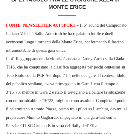
MONTE ERICE
FONTE: NEWSLETTER ACI SPORT
– Il 6° round del Campionato
Italiano Velocità Salita Autostoriche ha regalato scintille e duelli
avvincenti lungo i tornanti della Monte Erice, confermando il fascino
intramontabile di questa gara unica.
In 4° Raggruppamento la vittoria è andata a Danny Zardo sulla Giada
T118, che ha conquistato la classifica aggregata per pochi centesimi su
Totò Riolo con la PCR A6, dopo l’1-1 nelle due gare. Il cerdese, idolo
del pubblico siciliano, aveva primeggiato in Gara 1 con il tempo di
3’16”73, mentre in Gara 2 è stato il trevigiano a ribaltare la situazione
con un formidabile 3’16”22, miglior crono assoluto. Completa il podio
il palermitano Antonio Piazza, primo tra i piloti su Lucchini, davanti al
preparatore Mimmo Gagliardo, impegnato in una gara-test con la
Porsche 911 SC Gruppo B in vista del Rally dell’Elba.