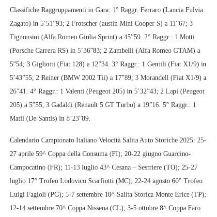
Classifiche Raggruppamenti in Gara: 1° Raggr. Ferraro (Lancia Fulvia
Zagato) in 5’51”93; 2 Frotscher (austin Mini Cooper S) a 11”67; 3
Tignonsini (Alfa Romeo Giulia Sprint) a 45”59. 2° Raggr.: 1 Motti
(Porsche Carrera RS) in 5’36”83; 2 Zambelli (Alfa Romeo GTAM) a
5”54; 3 Gigliotti (Fiat 128) a 12”34. 3° Raggr.: 1 Gentili (Fiat X1/9) in
5’43”55; 2 Reiner (BMW 2002 Tii) a 17”89; 3 Morandell (Fiat X1/9) a
26”41. 4° Raggr.: 1 Valenti (Peugeot 205) in 5’32”43; 2 Lapi (Peugeot
205) a 5”55; 3 Gadaldi (Renault 5 GT Turbo) a 19”16. 5° Raggr.: 1
Matii (De Santis) in 8’23”89.
Calendario Campionato Italiano Velocità Salita Auto Storiche 2025: 25-
27 aprile 59^ Coppa della Consuma (FI); 20-22 giugno Guarcino-
Campocatino (FR); 11-13 luglio 43^ Cesana – Sestriere (TO); 25-27
luglio 17° Trofeo Lodovico Scarfiotti (MC); 22-24 agosto 60° Trofeo
Luigi Fagioli (PG); 5-7 settembre 10^ Salita Storica Monte Erice (TP);
12-14 settembre 70^ Coppa Nissena (CL); 3-5 ottobre 8^ Coppa Faro