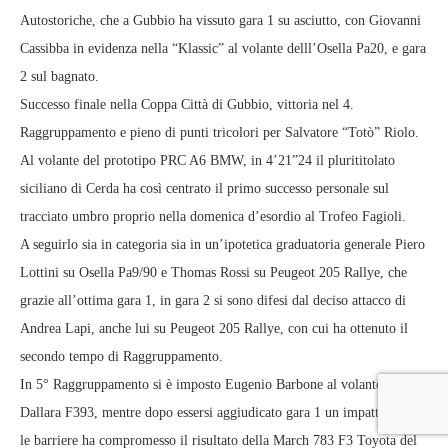
Autostoriche, che a Gubbio ha vissuto gara 1 su asciutto, con Giovanni
Cassibba in evidenza nella “Klassic” al volante delll’Osella Pa20, e gara
2 sul bagnato.
Successo finale nella Coppa Città di Gubbio, vittoria nel 4.
Raggruppamento e pieno di punti tricolori per Salvatore “Totò” Riolo.
Al volante del prototipo PRC A6 BMW, in 4’21”24 il plurititolato
siciliano di Cerda ha così centrato il primo successo personale sul
tracciato umbro proprio nella domenica d’esordio al Trofeo Fagioli.
A seguirlo sia in categoria sia in un’ipotetica graduatoria generale Piero
Lottini su Osella Pa9/90 e Thomas Rossi su Peugeot 205 Rallye, che
grazie all’ottima gara 1, in gara 2 si sono difesi dal deciso attacco di
Andrea Lapi, anche lui su Peugeot 205 Rallye, con cui ha ottenuto il
secondo tempo di Raggruppamento.
In 5° Raggruppamento si è imposto Eugenio Barbone al volante della
Dallara F393, mentre dopo essersi aggiudicato gara 1 un impatto contro
le barriere ha compromesso il risultato della March 783 F3 Toyota del