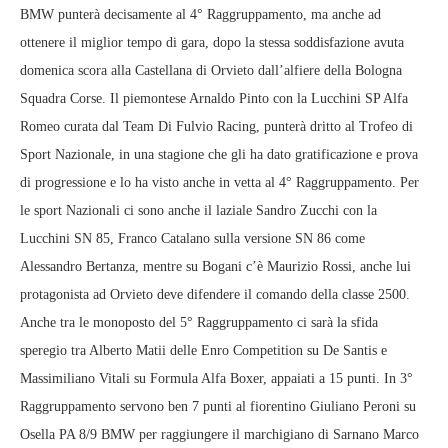
BMW punterà decisamente al 4° Raggruppamento, ma anche ad
ottenere il miglior tempo di gara, dopo la stessa soddisfazione avuta
domenica scora alla Castellana di Orvieto dall’alfiere della Bologna
Squadra Corse. Il piemontese Arnaldo Pinto con la Lucchini SP Alfa
Romeo curata dal Team Di Fulvio Racing, punterà dritto al Trofeo di
Sport Nazionale, in una stagione che gli ha dato gratificazione e prova
di progressione e lo ha visto anche in vetta al 4° Raggruppamento. Per
le sport Nazionali ci sono anche il laziale Sandro Zucchi con la
Lucchini SN 85, Franco Catalano sulla versione SN 86 come
Alessandro Bertanza, mentre su Bogani c’è Maurizio Rossi, anche lui
protagonista ad Orvieto deve difendere il comando della classe 2500.
Anche tra le monoposto del 5° Raggruppamento ci sarà la sfida
speregio tra Alberto Matii delle Enro Competition su De Santis e
Massimiliano Vitali su Formula Alfa Boxer, appaiati a 15 punti. In 3°
Raggruppamento servono ben 7 punti al fiorentino Giuliano Peroni su
Osella PA 8/9 BMW per raggiungere il marchigiano di Sarnano Marco