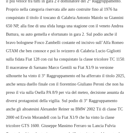
il più veloce tra tutti in gara 2 e dominatore del 2° Raggruppamento.
Proprio nella categoria riservata alle auto costruite fino al 1976 ha
conquistato il titolo il toscano di Calabria Antonio Maiolo su Giannini
650 NP, alla fine di una sfida lunga una stagione con il veneto Andrea
Buttura, su auto gemella e sfortunato in gara 2. Sul podio anche il
bravo bolognese Fosco Zambelli costante ed incisivo sull’Alfa Romeo
GTAM che ben conosce e poi lo svizzero di Calabria Lucio Gigliotti
sulla fidata Fiat 128 con cui ha conquistato la classe tricolore TC 1150.
Il maceratese di Sarnano Marco Gentili su Fiat X1/9 in versione
silhouette ha vinto il 3° Raggruppamento ed ha afferrato il titolo 2025,
anche senza duello finale con il fiorentino Giuliano Peroni che non ha
preso il via sulla Osella PA 8/9 per via del meteo, decisione assunta da
diversi protagonisti della vigilia. Sul podio di 3° Raggruppamento
anche gli altoatesini Alexander Reiner su BMW 2002 Tii di classe TC
2000 ed Erwin Morandell con la Fiat X1/9 che ha vinto la classe
tricolore GTS 1600. Giuseppe Massimo Ferraro su Lancia Fulvia