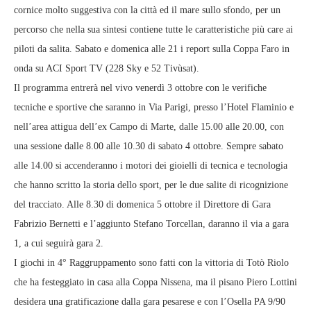
cornice molto suggestiva con la città ed il mare sullo sfondo, per un
percorso che nella sua sintesi contiene tutte le caratteristiche più care ai
piloti da salita. Sabato e domenica alle 21 i report sulla Coppa Faro in
onda su ACI Sport TV (228 Sky e 52 Tivùsat).
Il programma entrerà nel vivo venerdì 3 ottobre con le verifiche
tecniche e sportive che saranno in Via Parigi, presso l’Hotel Flaminio e
nell’area attigua dell’ex Campo di Marte, dalle 15.00 alle 20.00, con
una sessione dalle 8.00 alle 10.30 di sabato 4 ottobre. Sempre sabato
alle 14.00 si accenderanno i motori dei gioielli di tecnica e tecnologia
che hanno scritto la storia dello sport, per le due salite di ricognizione
del tracciato. Alle 8.30 di domenica 5 ottobre il Direttore di Gara
Fabrizio Bernetti e l’aggiunto Stefano Torcellan, daranno il via a gara
1, a cui seguirà gara 2.
I giochi in 4° Raggruppamento sono fatti con la vittoria di Totò Riolo
che ha festeggiato in casa alla Coppa Nissena, ma il pisano Piero Lottini
desidera una gratificazione dalla gara pesarese e con l’Osella PA 9/90