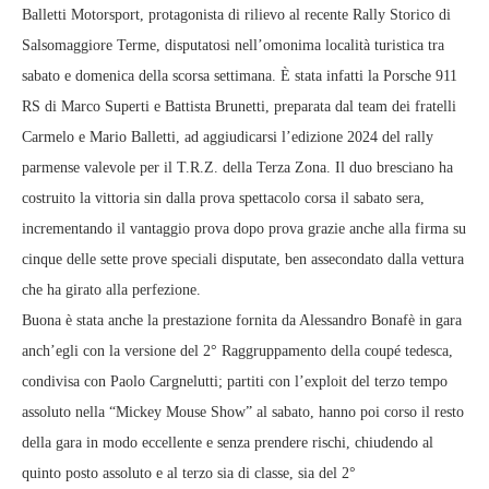
Balletti Motorsport, protagonista di rilievo al recente Rally Storico di
Salsomaggiore Terme, disputatosi nell’omonima località turistica tra
sabato e domenica della scorsa settimana. È stata infatti la Porsche 911
RS di Marco Superti e Battista Brunetti, preparata dal team dei fratelli
Carmelo e Mario Balletti, ad aggiudicarsi l’edizione 2024 del rally
parmense valevole per il T.R.Z. della Terza Zona. Il duo bresciano ha
costruito la vittoria sin dalla prova spettacolo corsa il sabato sera,
incrementando il vantaggio prova dopo prova grazie anche alla firma su
cinque delle sette prove speciali disputate, ben assecondato dalla vettura
che ha girato alla perfezione.
Buona è stata anche la prestazione fornita da Alessandro Bonafè in gara
anch’egli con la versione del 2° Raggruppamento della coupé tedesca,
condivisa con Paolo Cargnelutti; partiti con l’exploit del terzo tempo
assoluto nella “Mickey Mouse Show” al sabato, hanno poi corso il resto
della gara in modo eccellente e senza prendere rischi, chiudendo al
quinto posto assoluto e al terzo sia di classe, sia del 2°