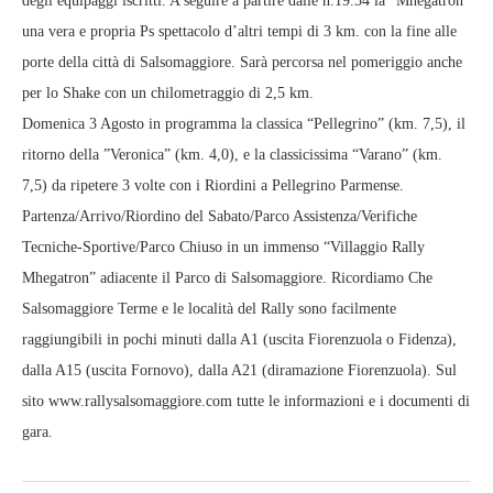
degli equipaggi iscritti. A seguire a partire dalle h.19.54 la “Mhegatron”
una vera e propria Ps spettacolo d’altri tempi di 3 km. con la fine alle
porte della città di Salsomaggiore. Sarà percorsa nel pomeriggio anche
per lo Shake con un chilometraggio di 2,5 km.
Domenica 3 Agosto in programma la classica “Pellegrino” (km. 7,5), il
ritorno della ”Veronica” (km. 4,0), e la classicissima “Varano” (km.
7,5) da ripetere 3 volte con i Riordini a Pellegrino Parmense.
Partenza/Arrivo/Riordino del Sabato/Parco Assistenza/Verifiche
Tecniche-Sportive/Parco Chiuso in un immenso “Villaggio Rally
Mhegatron” adiacente il Parco di Salsomaggiore. Ricordiamo Che
Salsomaggiore Terme e le località del Rally sono facilmente
raggiungibili in pochi minuti dalla A1 (uscita Fiorenzuola o Fidenza),
dalla A15 (uscita Fornovo), dalla A21 (diramazione Fiorenzuola). Sul
sito www.rallysalsomaggiore.com tutte le informazioni e i documenti di
gara.