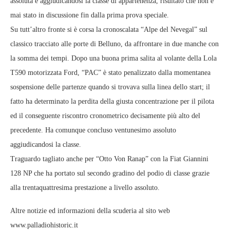
assoluta e aggiudicandosi la classe di appartenenza, risultato che non è
mai stato in discussione fin dalla prima prova speciale.
Su tutt’altro fronte si è corsa la cronoscalata “Alpe del Nevegal” sul
classico tracciato alle porte di Belluno, da affrontare in due manche con
la somma dei tempi. Dopo una buona prima salita al volante della Lola
T590 motorizzata Ford, “PAC” è stato penalizzato dalla momentanea
sospensione delle partenze quando si trovava sulla linea dello start; il
fatto ha determinato la perdita della giusta concentrazione per il pilota
ed il conseguente riscontro cronometrico decisamente più alto del
precedente. Ha comunque concluso ventunesimo assoluto
aggiudicandosi la classe.
Traguardo tagliato anche per “Otto Von Ranap” con la Fiat Giannini
128 NP che ha portato sul secondo gradino del podio di classe grazie
alla trentaquattresima prestazione a livello assoluto.
Altre notizie ed informazioni della scuderia al sito web
www.palladiohistoric.it