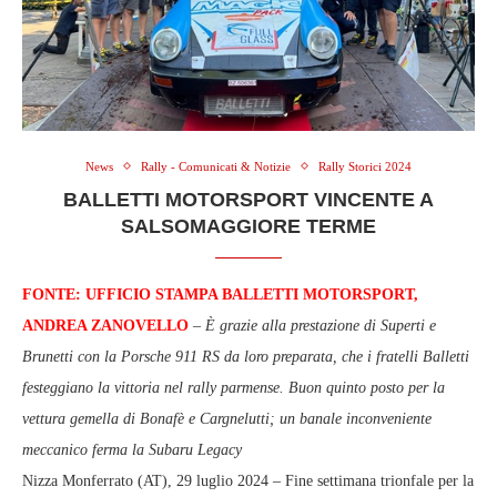
News
Rally - Comunicati & Notizie
Rally Storici 2024
BALLETTI MOTORSPORT VINCENTE A
SALSOMAGGIORE TERME
FONTE: UFFICIO STAMPA BALLETTI MOTORSPORT,
ANDREA ZANOVELLO
–
È grazie alla prestazione di Superti e
Brunetti con la Porsche 911 RS da loro preparata, che i fratelli Balletti
festeggiano la vittoria nel rally parmense. Buon quinto posto per la
vettura gemella di Bonafè e Cargnelutti; un banale inconveniente
meccanico ferma la Subaru Legacy
Nizza Monferrato (AT), 29 luglio 2024 – Fine settimana trionfale per la