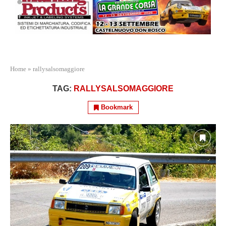
Home
»
rallysalsomaggiore
TAG:
RALLYSALSOMAGGIORE
Bookmark