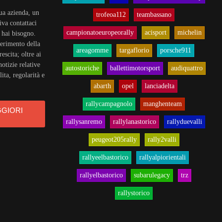
tua azienda, un
trofeoa112
teambassano
iva contattaci
campionatoeuropeorally
acisport
michelin
i hai bisogno.
iferimento della
areagomme
targaflorio
porsche911
rescita; oltre ai
notizie relative
autostoriche
ballettimotorsport
audiquattro
ita, regolarità e
abarth
opel
lanciadelta
rallycampagnolo
manghenteam
GGIORI
rallysanremo
rallylanastorico
rallyduevalli
peugeot205rally
rally2valli
rallyeelbastorico
rallyalpiorientali
rallyelbastorico
subarulegacy
trz
rallystorico