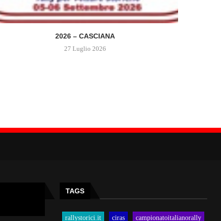
2026 – CASCIANA
27 Luglio 2026
TAGS
rallystorici.it
ciras
campionatoitalianorally