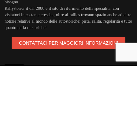
bisogno.
Rallystorici.it dal 2006 è il sito di riferimento della specialità, con
visitatori in costante crescita; oltre ai rallies trovano spazio anche ad altre
notizie relative al mondo delle autostoriche: pista, salita, regolarità e tutto
quanto parla di storiche!
CONTATTACI PER MAGGIORI INFORMAZIONI
TAGS
rallystorici.it
ciras
campionatoitalianorally
trofeoa112
teambassano
campionatoeuropeorally
acisport
michelin
areagomme
targaflorio
porsche911
autostoriche
ballettimotorsport
audiquattro
abarth
opel
lanciadelta
rallycampagnolo
manghenteam
rallysanremo