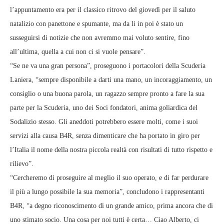
l’appuntamento era per il classico ritrovo del giovedì per il saluto
natalizio con panettone e spumante, ma da li in poi è stato un
susseguirsi di notizie che non avremmo mai voluto sentire, fino
all’ultima, quella a cui non ci si vuole pensare”.
“Se ne va una gran persona”, proseguono i portacolori della Scuderia
Laniera, “sempre disponibile a darti una mano, un incoraggiamento, un
consiglio o una buona parola, un ragazzo sempre pronto a fare la sua
parte per la Scuderia, uno dei Soci fondatori, anima goliardica del
Sodalizio stesso. Gli aneddoti potrebbero essere molti, come i suoi
servizi alla causa B4R, senza dimenticare che ha portato in giro per
l’Italia il nome della nostra piccola realtà con risultati di tutto rispetto e
rilievo”.
“Cercheremo di proseguire al meglio il suo operato, e di far perdurare
il più a lungo possibile la sua memoria”, concludono i rappresentanti
B4R, “a degno riconoscimento di un grande amico, prima ancora che di
uno stimato socio. Una cosa per noi tutti è certa… Ciao Alberto, ci