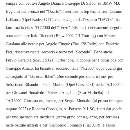
sempre competitivi Angelo Diana e Giuseppe Di Salvo, su BMW M3,
fregiatisi del bronzo nel “Quarto”. Inseritosi in top ten, altresì, Cosimo
Labianca (Opel Kadett GTE) che, navigato dall’esperto “DAVIS”, ha
fatto sua la classe TC/2000 del “Terzo”. Risultati, decisamente, degni di
nota anche per Italo Ricevuti (Bmw 2002 TII Touring) con Monica
Catalano alle note e per Angelo Cinque (Fiat 128 Rally) con Fabrizio
Fici, rispettivamente, secondo e terzo nel “Secondo”. Bene anche
Fulvio Garajo (Renault 5 GT Turbo) che, in coppia per l’occasione con
Giuseppe Amato, ha bissato il successo nella “N/2500” dopo quello già
conseguito al “Barocco Ibleo”. Due seconde posizioni, infine, per
Sebastiano Ribaudo – Paola Marino (Opel Corsa GSI) nella “A/1600” e
per Giovanni Bonafede – Ernesto Angelino (Seat Marbella) nella
“A/1300”. Giornata no, invece, per Sergio Montalto (al primo impegno
targato 2025) e Roberto Consiglio, su Porsche 911 SC, fuori dai giochi
per uno spettacolare incidente (senza gravi conseguenze, per fortuna)
nelle battute iniziali e per Giampiero Spinnato (Fiat X1/9) e Fabio