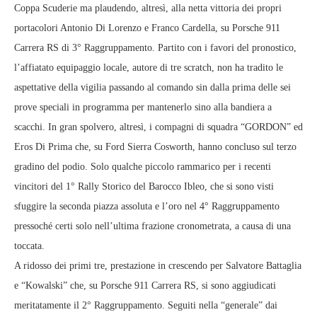
Coppa Scuderie ma plaudendo, altresì, alla netta vittoria dei propri
portacolori Antonio Di Lorenzo e Franco Cardella, su Porsche 911
Carrera RS di 3° Raggruppamento. Partito con i favori del pronostico,
l’affiatato equipaggio locale, autore di tre scratch, non ha tradito le
aspettative della vigilia passando al comando sin dalla prima delle sei
prove speciali in programma per mantenerlo sino alla bandiera a
scacchi. In gran spolvero, altresì, i compagni di squadra “GORDON” ed
Eros Di Prima che, su Ford Sierra Cosworth, hanno concluso sul terzo
gradino del podio. Solo qualche piccolo rammarico per i recenti
vincitori del 1° Rally Storico del Barocco Ibleo, che si sono visti
sfuggire la seconda piazza assoluta e l’oro nel 4° Raggruppamento
pressoché certi solo nell’ultima frazione cronometrata, a causa di una
toccata.
A ridosso dei primi tre, prestazione in crescendo per Salvatore Battaglia
e “Kowalski” che, su Porsche 911 Carrera RS, si sono aggiudicati
meritatamente il 2° Raggruppamento. Seguiti nella “generale” dai