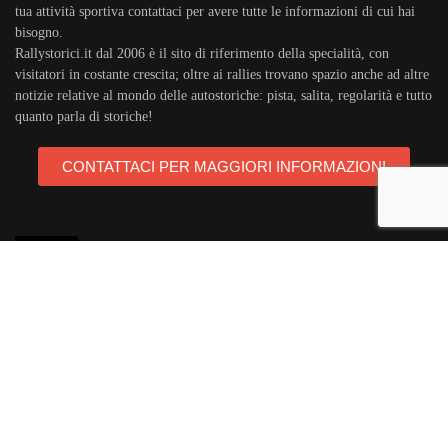
tua attività sportiva contattaci per avere tutte le informazioni di cui hai
bisogno.
Rallystorici.it dal 2006 è il sito di riferimento della specialità, con
visitatori in costante crescita; oltre ai rallies trovano spazio anche ad altre
notizie relative al mondo delle autostoriche: pista, salita, regolarità e tutto
quanto parla di storiche!
CONTATTACI PER MAGGIORI INFORMAZIONI
TAGS
rallystorici.it
ciras
campionatoitalianorally
trofeoa112
teambassano
campionatoeuropeorally
acisport
michelin
areagomme
targaflorio
porsche911
autostoriche
ballettimotorsport
audiquattro
abarth
opel
lanciadelta