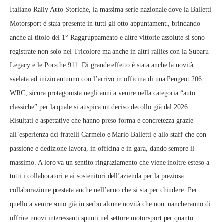
Italiano Rally Auto Storiche, la massima serie nazionale dove la Balletti
Motorsport è stata presente in tutti gli otto appuntamenti, brindando
anche al titolo del 1° Raggruppamento e altre vittorie assolute si sono
registrate non solo nel Tricolore ma anche in altri rallies con la Subaru
Legacy e le Porsche 911. Di grande effetto è stata anche la novità
svelata ad inizio autunno con l’arrivo in officina di una Peugeot 206
WRC, sicura protagonista negli anni a venire nella categoria “auto
classiche” per la quale si auspica un deciso decollo già dal 2026.
Risultati e aspettative che hanno preso forma e concretezza grazie
all’esperienza dei fratelli Carmelo e Mario Balletti e allo staff che con
passione e dedizione lavora, in officina e in gara, dando sempre il
massimo. A loro va un sentito ringraziamento che viene inoltre esteso a
tutti i collaboratori e ai sostenitori dell’azienda per la preziosa
collaborazione prestata anche nell’anno che si sta per chiudere. Per
quello a venire sono già in serbo alcune novità che non mancheranno di
offrire nuovi interessanti spunti nel settore motorsport per quanto