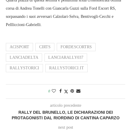
Quarta piazza di questa settima e penultima sfida cronometrata ottima
corsa di Andrea Tonelli con Giancarla Guzzi sulla Ford Escort RS,
sorpassando i suoi avversari Calzolari-Selva, Bentivogli-Cecchi e
Pellliccioni-Gabrielli.
ACISPORT
CIRTS
FORDESCORTRS
LANCIADELTA
LANCIARALLY037
RALLYSTORICI
RALLYSTORICI.IT
0
articolo precedente
RALLY DEL BRUNELLO, LE DICHIARAZIONI DEI
PROTAGONISTI DAL RIORDINO DI CANTINA CAPARZO
next post