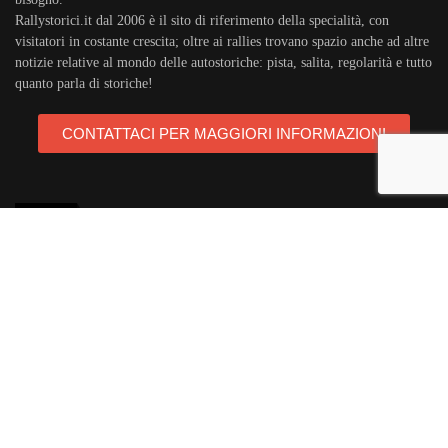
Rallystorici.it dal 2006 è il sito di riferimento della specialità, con
visitatori in costante crescita; oltre ai rallies trovano spazio anche ad altre
notizie relative al mondo delle autostoriche: pista, salita, regolarità e tutto
quanto parla di storiche!
CONTATTACI PER MAGGIORI INFORMAZIONI
TAGS
rallystorici.it
ciras
campionatoitalianorally
trofeoa112
teambassano
campionatoeuropeorally
acisport
michelin
areagomme
targaflorio
porsche911
autostoriche
ballettimotorsport
audiquattro
abarth
opel
lanciadelta
rallycampagnolo
manghenteam
rallysanremo