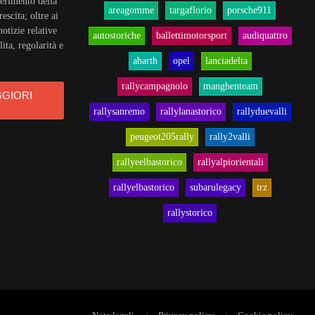
iferimento della
areagomme
targaflorio
porsche911
rescita; oltre ai
notizie relative
autostoriche
ballettimotorsport
audiquattro
ita, regolarità e
abarth
opel
lanciadelta
rallycampagnolo
manghenteam
GGIORI
rallysanremo
rallylanastorico
rallyduevalli
peugeot205rally
rally2valli
rallyeelbastorico
rallyalpiorientali
rallyelbastorico
subarulegacy
trz
rallystorico