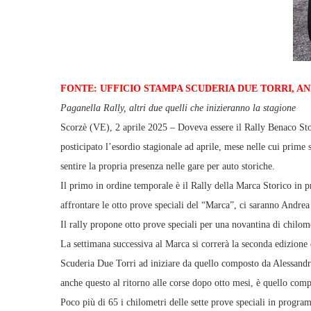
FONTE: UFFICIO STAMPA SCUDERIA DUE TORRI, 
Paganella Rally, altri due quelli che inizieranno la stagione
Scorzè (VE), 2 aprile 2025 – Doveva essere il Rally Benaco Stori
posticipato l’esordio stagionale ad aprile, mese nelle cui prime
sentire la propria presenza nelle gare per auto storiche.
Il primo in ordine temporale è il Rally della Marca Storico in 
affrontare le otto prove speciali del “Marca”, ci saranno And
Il rally propone otto prove speciali per una novantina di chilome
La settimana successiva al Marca si correrà la seconda edizione
Scuderia Due Torri ad iniziare da quello composto da Alessandr
anche questo al ritorno alle corse dopo otto mesi, è quello 
Poco più di 65 i chilometri delle sette prove speciali in program