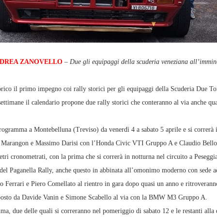
ANDREA ZANOVELLO
–
Due gli equipaggi della scuderia veneziana all’immine
co il primo impegno coi rally storici per gli equipaggi della Scuderia Due Torr
 settimane il calendario propone due rally storici che conteranno al via anche q
programma a Montebelluna (Treviso) da venerdì 4 a sabato 5 aprile e si correrà 
rea Marangon e Massimo Darisi con l’Honda Civic VTI Gruppo A e Claudio Bello
tri cronometrati, con la prima che si correrà in notturna nel circuito a Peseggia 
 del Paganella Rally, anche questo in abbinata all’omonimo moderno con sede ad
o Ferrari e Piero Comellato al rientro in gara dopo quasi un anno e ritroverann
composto da Davide Vanin e Simone Scabello al via con la BMW M3 Gruppo A.
ma, due delle quali si correranno nel pomeriggio di sabato 12 e le restanti alla d