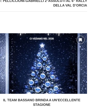
 PELLICCIONI-GABRIELLI 2°ASSOLUTI AL 6° RALLY
DELLA VAL D’ORCIA
IL TEAM BASSANO BRINDA A UN’ECCELLENTE
SI CH
STAGIONE