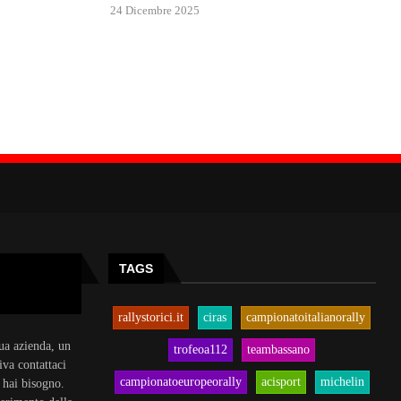
24 Dicembre 2025
TAGS
rallystorici.it
ciras
campionatoitalianorally
tua azienda, un
trofeoa112
teambassano
iva contattaci
campionatoeuropeorally
acisport
michelin
i hai bisogno.