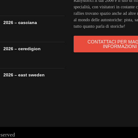
Rallystorici.it dal 2006 è il sito di r
specialità, con visitatori in costante c
rallies trovano spazio anche ad altre 
al mondo delle autostoriche: pista, sal
2026 – casciana
tutto quanto parla di storiche!
CONTATTACI PER MA
INFORMAZIONI
2026 – ceredigion
2026 – east sweden
eserved